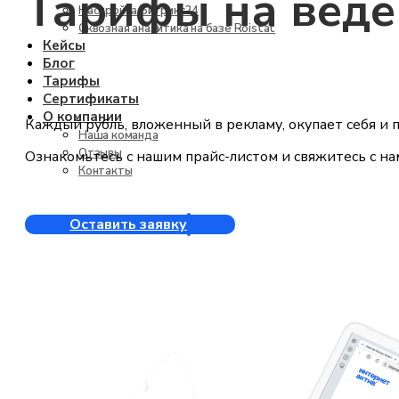
Тарифы на веде
Настройка Битрикс24
Сквозная аналитика на базе Roistat
Кейсы
Блог
Тарифы
Сертификаты
О компании
Каждый рубль, вложенный в рекламу, окупает себя и 
Наша команда
Отзывы
Ознакомьтесь с нашим прайс-листом и свяжитесь с на
Контакты
Оставить заявку