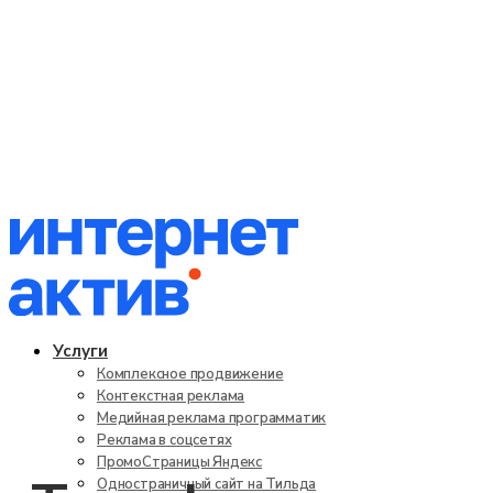
Услуги
Комплексное продвижение
Контекстная реклама
Медийная реклама программатик
Реклама в соцсетях
ПромоСтраницы Яндекс
Одностраничный сайт на Тильда